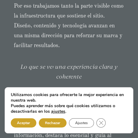
Por eso trabajamos tanto la parte visible como
la infraestructura que sostiene el sitio.
Diseño, contenido y tecnología avanzan en
una misma dirección para reforzar su marca y
facilitar resultados.
Lo que se ve: una experiencia clara y
coherente
La dirección de arte, la tipografía, las
Utilizamos cookies para ofrecerte la mejor experiencia en
nuestra web.
imágenes y la estructura de contenidos
Puedes aprender más sobre qué cookies utilizamos o
desactivarlas en los
ajustes
.
definen cómo se percibe su marca.
CERRAR EL B
Aceptar
Rechazar
Ajustes
Diseñamos una interfaz que ordena la
información, destaca lo esencial y guía al